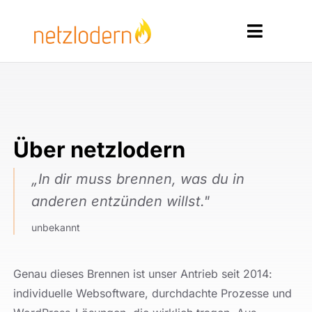
Zum
Inhalt
Toggle
springen
Navigat
Home
Services
Über netzlodern
Produkte
„In dir muss brennen, was du in
Ressourcen
anderen entzünden willst."
unbekannt
Kontakt
Genau dieses Brennen ist unser Antrieb seit 2014:
individuelle Websoftware, durchdachte Prozesse und