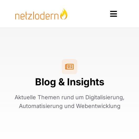
Zum
Inhalt
Toggle
springen
Navigat
Home
Services
Produkte
Blog & Insights
Ressourcen
Aktuelle Themen rund um Digitalisierung,
Kontakt
Automatisierung und Webentwicklung