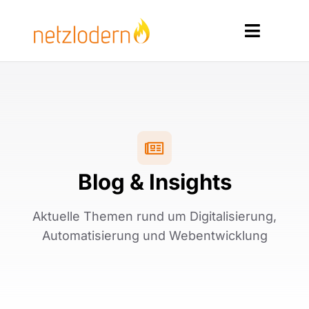
Zum
Inhalt
Toggle
springen
Navigat
Home
Services
Produkte
Blog & Insights
Ressourcen
Aktuelle Themen rund um Digitalisierung,
Kontakt
Automatisierung und Webentwicklung