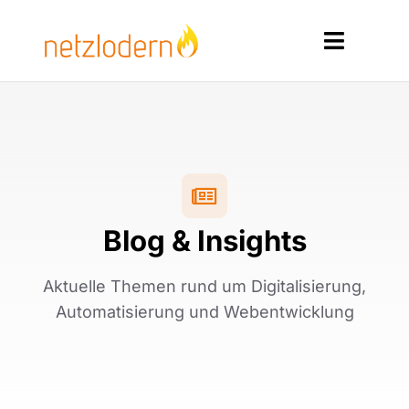
Zum
Inhalt
Toggle
springen
Navigat
Home
Services
Produkte
Blog & Insights
Ressourcen
Aktuelle Themen rund um Digitalisierung,
Kontakt
Automatisierung und Webentwicklung