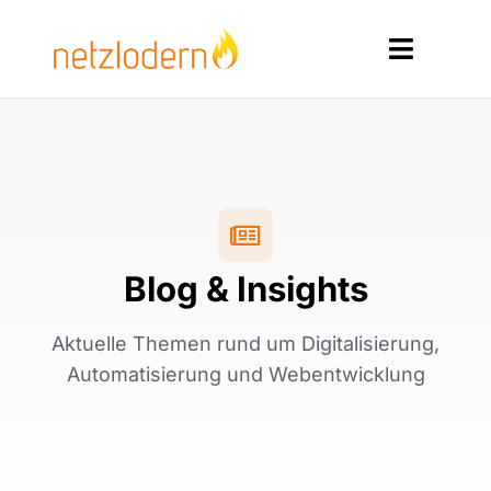
Zum
Inhalt
Toggle
springen
Navigat
Home
Services
Produkte
Blog & Insights
Ressourcen
Aktuelle Themen rund um Digitalisierung,
Kontakt
Automatisierung und Webentwicklung