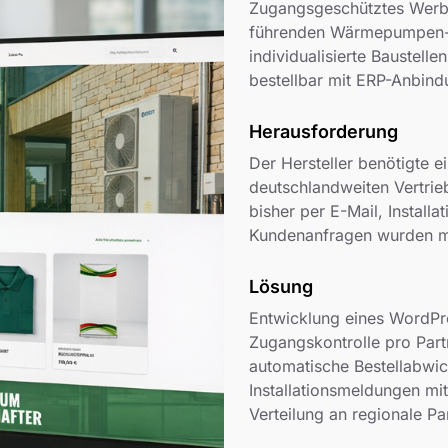
Zugangsgeschütztes Werbem
führenden Wärmepumpen-He
individualisierte Baustelle
bestellbar mit ERP-Anbind
Herausforderung
Der Hersteller benötigte ei
deutschlandweiten Vertrie
bisher per E-Mail, Install
Kundenanfragen wurden man
Lösung
Entwicklung eines WordPr
Zugangskontrolle pro Partn
automatische Bestellabwic
Installationsmeldungen mi
Verteilung an regionale Pa