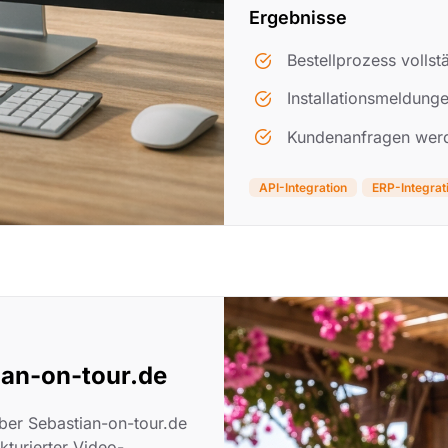
Ergebnisse
Bestellprozess vollstä
Installationsmeldun
Kundenanfragen werde
API-Integration
ERP-Integrat
ian-on-tour.de
er Sebastian-on-tour.de
turierter Video-