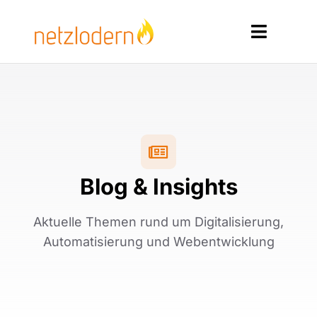
Zum
Inhalt
Toggle
springen
Navigat
Home
Services
Produkte
Blog & Insights
Ressourcen
Aktuelle Themen rund um Digitalisierung,
Kontakt
Automatisierung und Webentwicklung