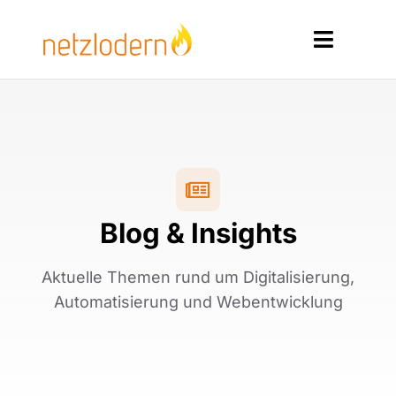
Zum
Inhalt
Toggle
springen
Navigat
Home
Services
Produkte
Blog & Insights
Ressourcen
Aktuelle Themen rund um Digitalisierung,
Kontakt
Automatisierung und Webentwicklung