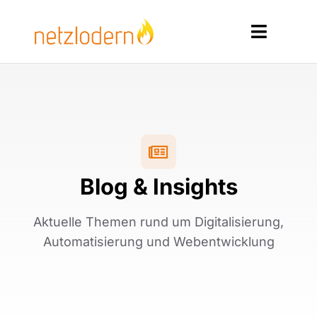
Zum
Inhalt
Toggle
springen
Navigat
Home
Services
Produkte
Blog & Insights
Ressourcen
Aktuelle Themen rund um Digitalisierung,
Kontakt
Automatisierung und Webentwicklung