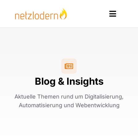
Zum
Inhalt
Toggle
springen
Navigat
Home
Services
Produkte
Blog & Insights
Ressourcen
Aktuelle Themen rund um Digitalisierung,
Kontakt
Automatisierung und Webentwicklung