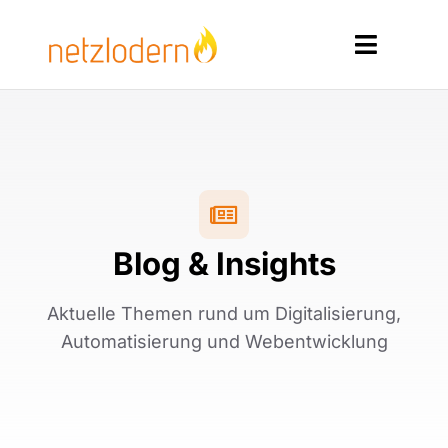
Zum
Inhalt
Toggle
springen
Navigat
Home
Services
Produkte
Blog & Insights
Ressourcen
Aktuelle Themen rund um Digitalisierung,
Kontakt
Automatisierung und Webentwicklung