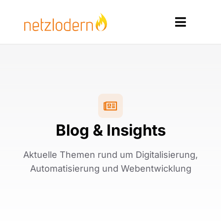
Zum
Inhalt
Toggle
springen
Navigat
Home
Services
Produkte
Blog & Insights
Ressourcen
Aktuelle Themen rund um Digitalisierung,
Kontakt
Automatisierung und Webentwicklung