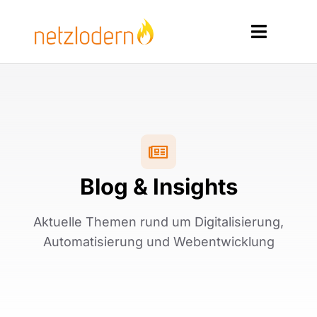
Zum
Inhalt
Toggle
springen
Navigat
Home
Services
Produkte
Blog & Insights
Ressourcen
Aktuelle Themen rund um Digitalisierung,
Kontakt
Automatisierung und Webentwicklung