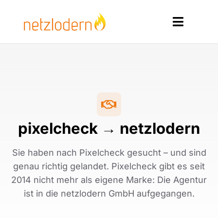
Zum
Inhalt
Toggle
springen
Navigat
Home
Services
Produkte
pixelcheck → netzlodern
Ressourcen
Sie haben nach Pixelcheck gesucht – und sind
Kontakt
genau richtig gelandet. Pixelcheck gibt es seit
2014 nicht mehr als eigene Marke: Die Agentur
ist in die netzlodern GmbH aufgegangen.