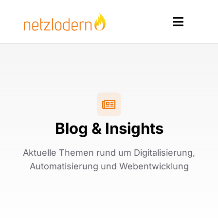
Zum
Inhalt
Toggle
springen
Navigat
Home
Services
Produkte
Blog & Insights
Ressourcen
Aktuelle Themen rund um Digitalisierung,
Kontakt
Automatisierung und Webentwicklung